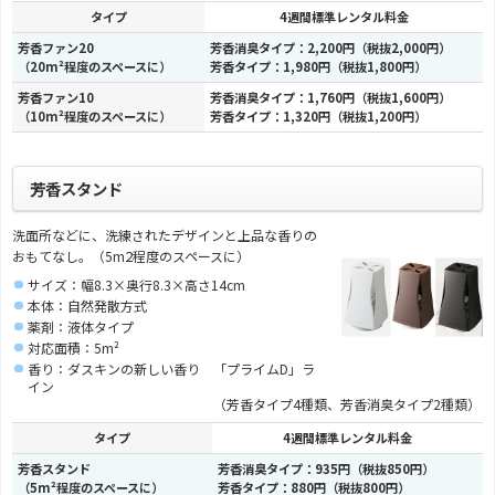
タイプ
4週間標準レンタル料金
芳香ファン20
芳香消臭タイプ：2,200円（税抜2,000円）
（20m²程度のスペースに）
芳香タイプ：1,980円（税抜1,800円）
芳香ファン10
芳香消臭タイプ：1,760円（税抜1,600円）
（10m²程度のスペースに）
芳香タイプ：1,320円（税抜1,200円）
芳香スタンド
洗面所などに、洗練されたデザインと上品な香りの
2
おもてなし。（5m
程度のスペースに）
サイズ：幅8.3×奥行8.3×高さ14cm
本体：自然発散方式
薬剤：液体タイプ
対応面積：5m²
香り：ダスキンの新しい香り 「プライムD」ラ
イン
（芳香タイプ4種類、芳香消臭タイプ2種類）
タイプ
4週間標準レンタル料金
芳香スタンド
芳香消臭タイプ：935円（税抜850円）
（5m²程度のスペースに）
芳香タイプ：880円（税抜800円）