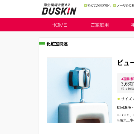
化粧室関連
ビュー
4週間標
3,63
税抜価格3
サイズ：
初回洗浄・
※TOTO
※電気工事