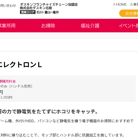
エレクトロンＬ
期補充料金
部のみ（ハンドル別売）
0円
,055円
荷の力で静電気をたてずにホコリをキャッチ。
ゲーム機、外付けHDD、パソコンなど静電気を嫌う電子機器のお掃除におすすめで
原材料に練り込むことで、モップ部とハンドル部に抗菌加工を施しています。