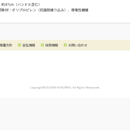
：約47cm（ハンドル含む）
部素材：ポリプロピレン（抗菌剤練り込み）、導電性繊維
保護方針
会社情報
採用情報
お問い合わせ
Copyright© DUSKIN HOKURIKU. All Rights Researved.