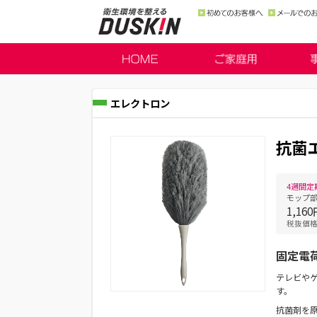
エレクトロン
抗菌
4週間定
モップ
1,16
税抜価格1
固定電
テレビや
す。
抗菌剤を