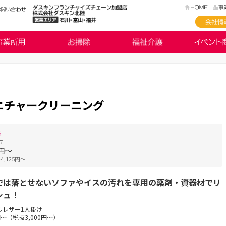
ニチャークリーニング
格
け
7円〜
4,125円〜
では落とせないソファやイスの汚れを専用の薬剤・資器材でリ
シュ！
ルレザー1人掛け
0円〜（税抜3,000円〜）