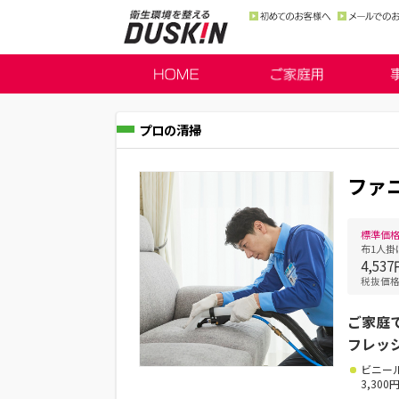
プロの清掃
ファ
標準価
布1人掛
4,53
税抜価格
ご家庭
フレッ
ビニー
3,30