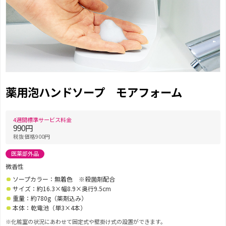
薬用泡ハンドソープ モアフォーム
4週間標準サービス料金
990円
税抜価格900円
医薬部外品
微香性
ソープカラー：無着色 ※殺菌剤配合
サイズ：約16.3×幅8.9×奥行9.5cm
重量：約780g（薬剤込み）
本体：乾電池（単3×4本）
※化粧室の状況にあわせて固定式や壁掛け式の設置ができます。