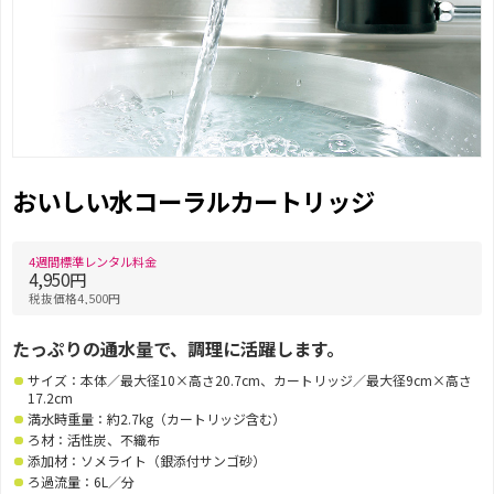
おいしい水コーラルカートリッジ
4週間標準レンタル料金
4,950円
税抜価格4,500円
たっぷりの通水量で、調理に活躍します。
サイズ：本体／最大径10×高さ20.7cm、カートリッジ／最大径9cm×高さ
17.2cm
満水時重量：約2.7kg（カートリッジ含む）
ろ材：活性炭、不織布
添加材：ソメライト（銀添付サンゴ砂）
ろ過流量：6L／分