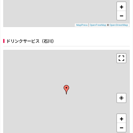
+
−
MapPress
|
OpenFreeMap
©
OpenStreetMap
ドリンクサービス（石川）
+
−