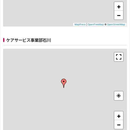
+
−
MapPress
|
OpenFreeMap
©
OpenStreetMap
ケアサービス事業部石川
+
−