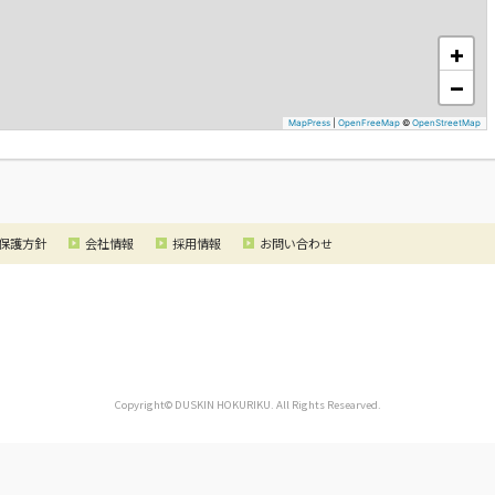
+
−
MapPress
|
OpenFreeMap
©
OpenStreetMap
保護方針
会社情報
採用情報
お問い合わせ
Copyright© DUSKIN HOKURIKU. All Rights Researved.