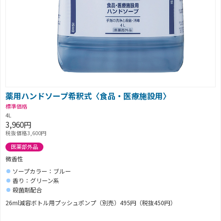
薬用ハンドソープ希釈式〈食品・医療施設用〉
標準価格
4L
3,960円
税抜価格3,600円
医薬部外品
微香性
ソープカラー：ブルー
香り：グリーン系
殺菌剤配合
26ml減容ボトル用プッシュポンプ（別売）495円（税抜450円）