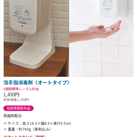
泡手指消毒剤〈オートタイプ〉
4週間標準レンタル料金
1,430円
税抜価格1,300円
指定医薬部外品
殺菌剤配合
サイズ：高さ16.3×幅8.9×奥行9.5cm
重量：約760g（薬剤込み）
スマートスタンド（別売）