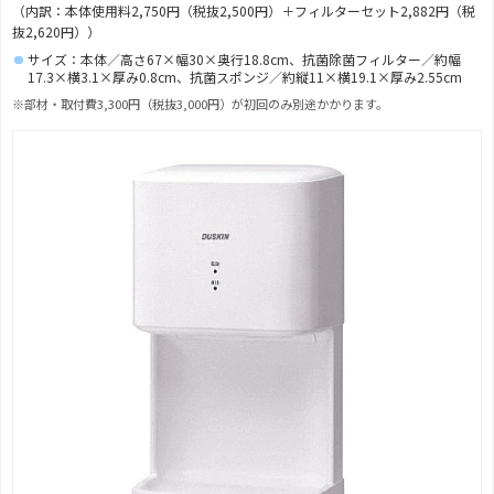
（内訳：本体使用料2,750円（税抜2,500円）＋フィルターセット2,882円（税
抜2,620円））
サイズ：本体／高さ67×幅30×奥行18.8cm、抗菌除菌フィルター／約幅
17.3×横3.1×厚み0.8cm、抗菌スポンジ／約縦11×横19.1×厚み2.55cm
※部材・取付費3,300円（税抜3,000円）が初回のみ別途かかります。