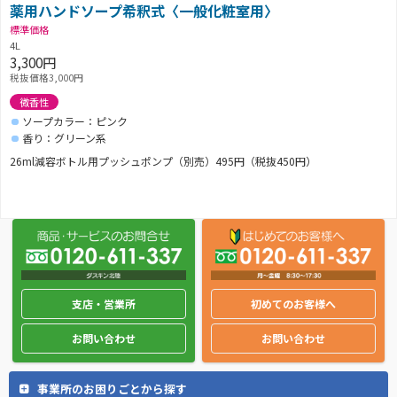
薬用ハンドソープ希釈式〈一般化粧室用〉
標準価格
4L
3,300円
税抜価格3,000円
微香性
ソープカラー：ピンク
香り：グリーン系
26ml減容ボトル用プッシュポンプ（別売）495円（税抜450円）
支店・営業所
初めてのお客様へ
お問い合わせ
お問い合わせ
事業所のお困りごとから探す