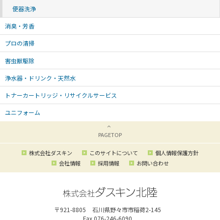
便器洗浄
消臭・芳香
プロの清掃
害虫獣駆除
浄水器・ドリンク・天然水
トナーカートリッジ・リサイクルサービス
ユニフォーム
ダスキン北陸
>
事業所用
>
化粧室関連
>
手指の衛生
PAGETOP
株式会社ダスキン
このサイトについて
個人情報保護方針
会社情報
採用情報
お問い合わせ
〒921-8805
石川県野々市市稲荷2-145
Fax 076-246-6090