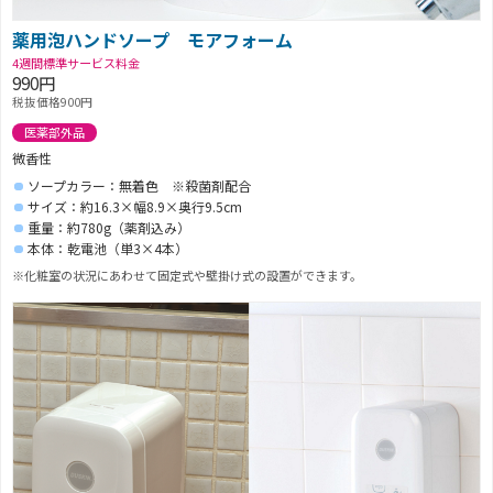
薬用泡ハンドソープ モアフォーム
4週間標準サービス料金
990円
税抜価格900円
医薬部外品
微香性
ソープカラー：無着色 ※殺菌剤配合
サイズ：約16.3×幅8.9×奥行9.5cm
重量：約780g（薬剤込み）
本体：乾電池（単3×4本）
※化粧室の状況にあわせて固定式や壁掛け式の設置ができます。