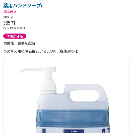
薬用ハンドソープi
標準価格
200ml
385円
税抜価格350円
医薬部外品
微香性 殺菌剤配合
つめかえ用標準価格200ml 330円（税抜300円）